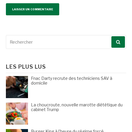
Recherche
pour
:
LES PLUS LUS
Fnac Darty recrute des techniciens SAV à
domicile
La choucroute, nouvelle marotte diététique du
cabinet Trump
Burger King à l’heure du régime forcé