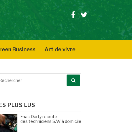
Facebook
Twitter
reen Business
Art de vivre
echerche
our
ES PLUS LUS
Fnac Darty recrute
des techniciens SAV à domicile