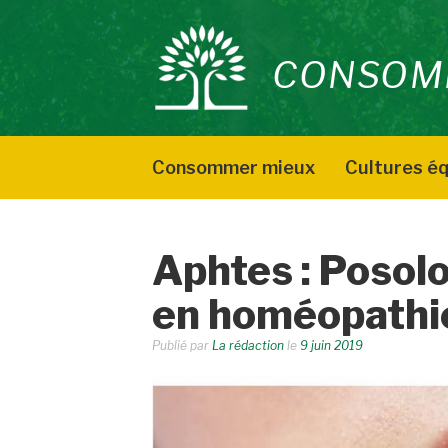
Aller
au
CONSOM
contenu
Consommer mieux
Cultures éq
Aphtes : Posolo
en homéopathi
Publié par
La rédaction
le
9 juin 2019