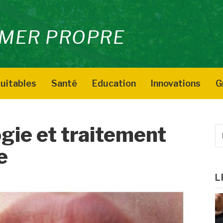
MER PROPRE
uitables
Santé
Education
Innovations
G
gie et traitement
R
p
e
:
L