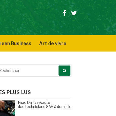
Facebook
Twitter
reen Business
Art de vivre
echerche
our
ES PLUS LUS
Fnac Darty recrute
des techniciens SAV à domicile