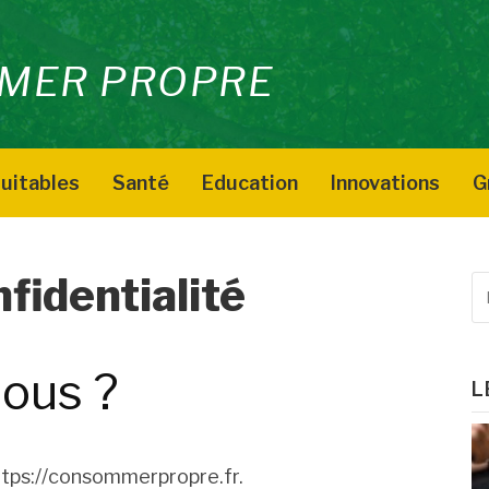
MER PROPRE
uitables
Santé
Education
Innovations
G
nfidentialité
R
p
:
ous ?
L
https://consommerpropre.fr.