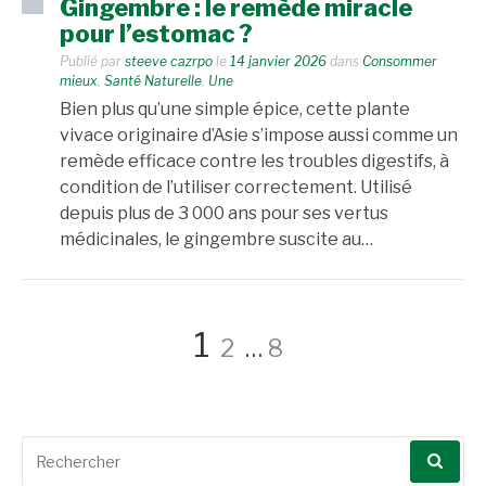
Gingembre : le remède miracle
pour l’estomac ?
Publié par
steeve cazrpo
le
14 janvier 2026
dans
Consommer
mieux
,
Santé Naturelle
,
Une
Bien plus qu’une simple épice, cette plante
vivace originaire d’Asie s’impose aussi comme un
remède efficace contre les troubles digestifs, à
condition de l’utiliser correctement. Utilisé
depuis plus de 3 000 ans pour ses vertus
médicinales, le gingembre suscite au…
Pagination
Page
Page
Page
1
2
…
8
des
Recherche
pour