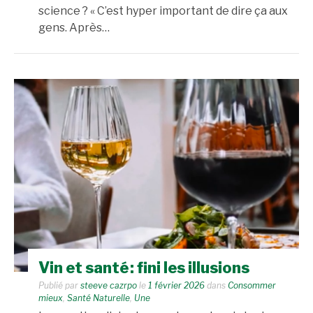
science ? « C’est hyper important de dire ça aux
gens. Après…
Vin et santé : fini les illusions
Publié par
steeve cazrpo
le
1 février 2026
dans
Consommer
mieux
,
Santé Naturelle
,
Une