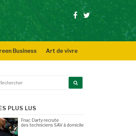
Facebook
Twitter
reen Business
Art de vivre
echerche
our
ES PLUS LUS
Fnac Darty recrute
des techniciens SAV à domicile