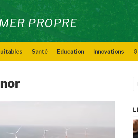
MER PROPRE
uitables
Santé
Education
Innovations
G
inor
R
p
:
L