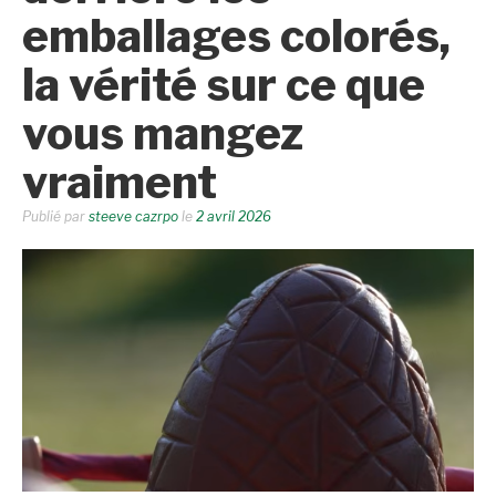
emballages colorés,
la vérité sur ce que
vous mangez
vraiment
Publié par
steeve cazrpo
le
2 avril 2026