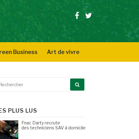
Facebook
Twitter
reen Business
Art de vivre
echerche
our
ES PLUS LUS
Fnac Darty recrute
des techniciens SAV à domicile