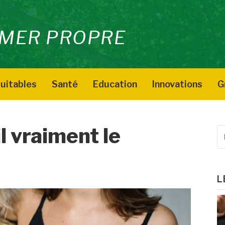
MER PROPRE
uitables
Santé
Education
Innovations
G
l vraiment le
R
p
:
L