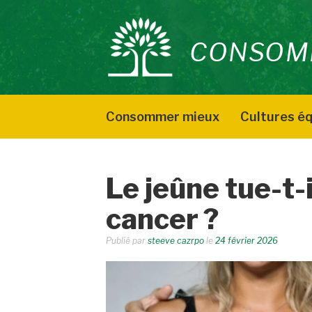
Aller
au
CONSOM
contenu
Consommer mieux
Cultures éq
Le jeûne tue-t-i
cancer ?
Publié par
steeve cazrpo
le
24 février 2026