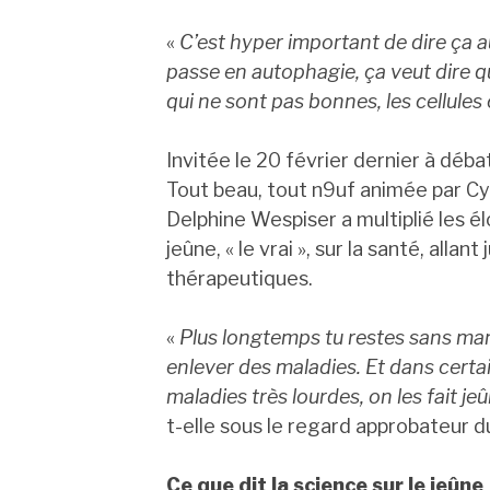
«
C’est hyper important de dire ça au
passe en autophagie, ça veut dire qu
qui ne sont pas bonnes, les cellule
Invitée le 20 février dernier à déb
Tout beau, tout n9uf animée par Cy
Delphine Wespiser a multiplié les é
jeûne, « le vrai », sur la santé, allan
thérapeutiques.
«
Plus longtemps tu restes sans man
enlever des maladies. Et dans certa
maladies très lourdes, on les fait 
t-elle sous le regard approbateur d
Ce que dit la science sur le jeûne