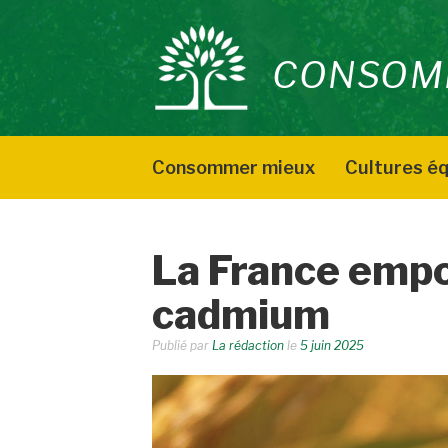
Aller
au
CONSOM
contenu
Consommer mieux
Cultures éq
La France emp
cadmium
Publié par
La rédaction
le
5 juin 2025