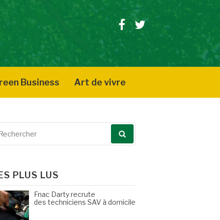
Facebook
Twitter
reen Business
Art de vivre
echerche
our
ES PLUS LUS
Fnac Darty recrute
des techniciens SAV à domicile