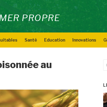
MER PROPRE
uitables
Santé
Education
Innovations
G
oisonnée au
R
p
:
L