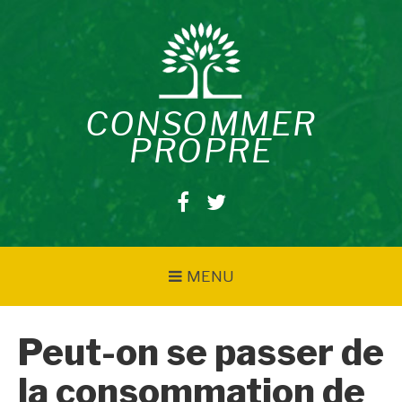
Aller
au
contenu
CONSOMMER
PROPRE
Facebook
Twitter
MENU
Peut-on se passer de
la consommation de