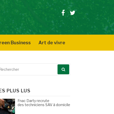
Facebook
Twitter
reen Business
Art de vivre
echerche
our
ES PLUS LUS
Fnac Darty recrute
des techniciens SAV à domicile