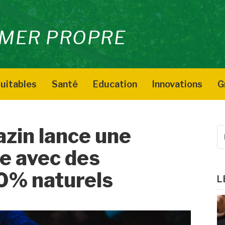
MER PROPRE
uitables
Santé
Education
Innovations
G
azin lance une
R
p
e avec des
:
0% naturels
L