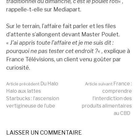
traditionnel du dimanche, c’est le poulet rôti
« ,
rappelle-t-elle sur Mediapart.
Sur le terrain, l’affaire fait parler et les files
d’attente s’allongent devant Master Poulet.
«
J’ai appris toute l’affaire et je me suis dit :
pourquoi ne pas tester cet endroit ?
« , explique à
France Télévisions, un client venu goûter par
curiosité.
Lire
Du Halo
France :
Article précédent
Article suivant
Halo aux lattes
comprendre
Starbucks : l’ascension
l’interdiction des
la
vertigineuse de l’ube
produits alimentaires
au CBD
suite
LAISSER UN COMMENTAIRE