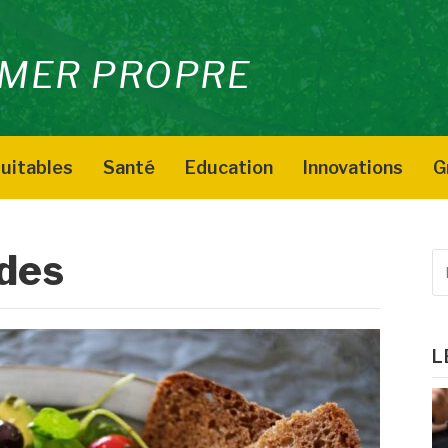
MER PROPRE
uitables
Santé
Education
Innovations
G
ades
R
p
:
L