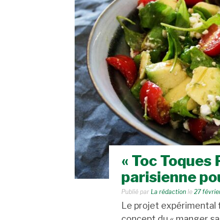
« Toc Toques Pa
parisienne pou
Publié par
La rédaction
le
27 févri
Le projet expérimental fi
concept du « manger sain