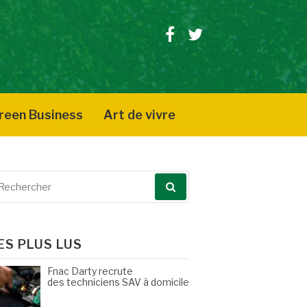
Facebook
Twitter
reen Business
Art de vivre
echerche
our
ES PLUS LUS
Fnac Darty recrute
des techniciens SAV à domicile