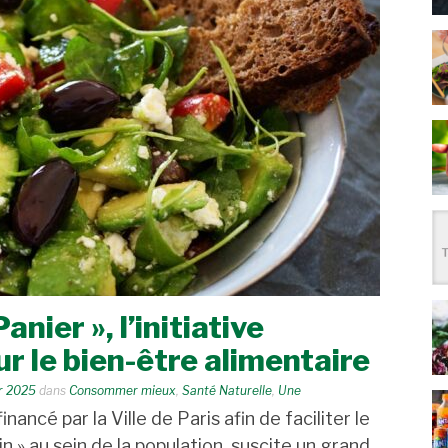
nier », l’initiative
r le bien-être alimentaire
er 2025
dans
Consommer mieux
,
Santé Naturelle
,
Une
nancé par la Ville de Paris afin de faciliter le
 » au sein de la population, suscite un grand