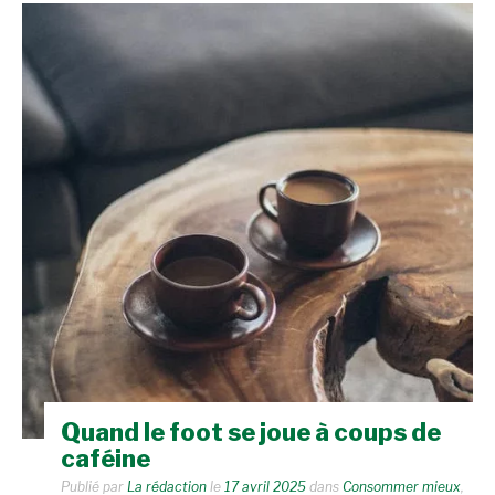
Quand le foot se joue à coups de
caféine
Publié par
La rédaction
le
17 avril 2025
dans
Consommer mieux
,