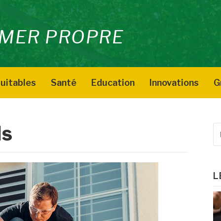
MER PROPRE
uitables
Santé
Education
Innovations
G
ls
R
p
:
L