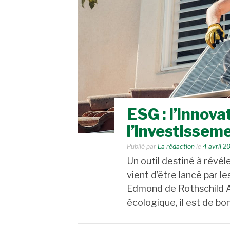
ESG : l’innova
l’investissem
Publié par
La rédaction
le
4 avril 2
Un outil destiné à révél
vient d’être lancé par l
Edmond de Rothschild AM
écologique, il est de bo