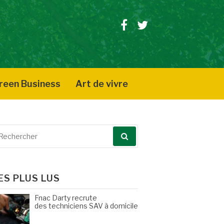
Facebook
Twitter
reen Business
Art de vivre
echerche
our
ES PLUS LUS
Fnac Darty recrute
des techniciens SAV à domicile