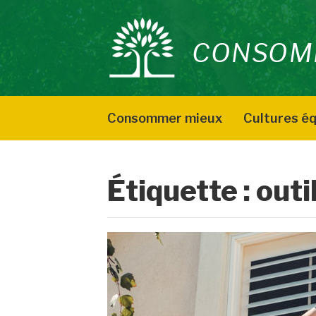
Aller
au
CONSOM
contenu
Consommer mieux
Cultures éq
Étiquette :
outi