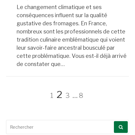
Le changement climatique et ses
conséquences influent sur la qualité
gustative des fromages. En France,
nombreux sont les professionnels de cette
tradition culinaire emblématique qui voient
leur savoir-faire ancestral bousculé par
cette problématique. Vous est-il déjà arrivé
de constater que…
Pagination
Page
Page
Page
Page
2
1
3
…
8
des
Recherche
pour