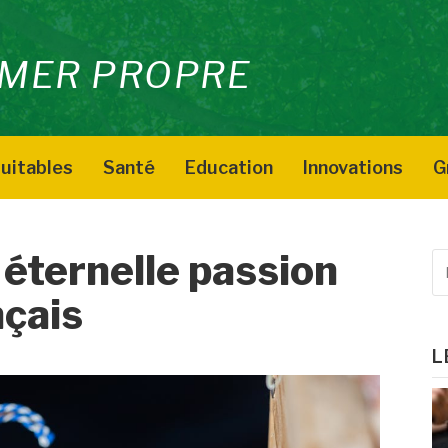
MER PROPRE
uitables
Santé
Education
Innovations
G
 éternelle passion
R
p
nçais
:
L