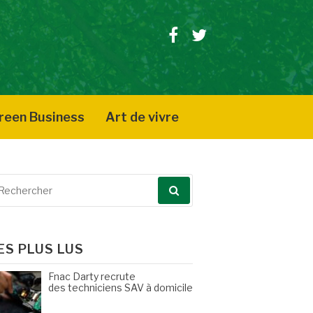
Facebook
Twitter
reen Business
Art de vivre
echerche
our
ES PLUS LUS
Fnac Darty recrute
des techniciens SAV à domicile