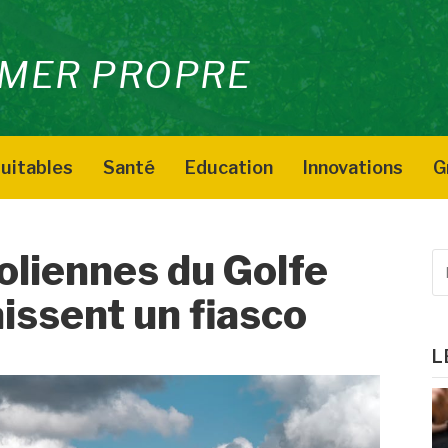
MER PROPRE
uitables
Santé
Education
Innovations
G
oliennes du Golfe
R
p
issent un fiasco
:
L