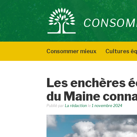
Aller
au
CONSOM
contenu
Consommer mieux
Cultures éq
Les enchères é
du Maine conna
Publié par
La rédaction
le
1 novembre 2024