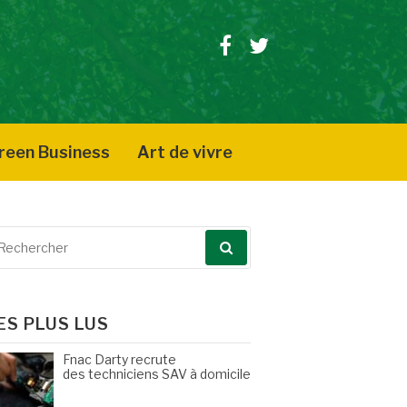
Facebook
Twitter
reen Business
Art de vivre
echerche
our
ES PLUS LUS
Fnac Darty recrute
des techniciens SAV à domicile