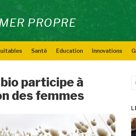
MER PROPRE
uitables
Santé
Education
Innovations
G
 bio participe à
R
p
ion des femmes
:
L