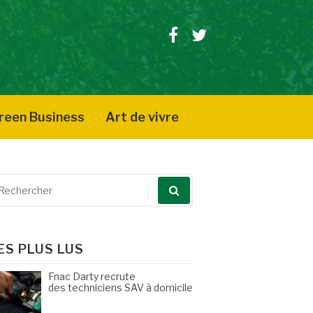
Facebook
Twitter
reen Business
Art de vivre
echerche
our
ES PLUS LUS
Fnac Darty recrute
des techniciens SAV à domicile