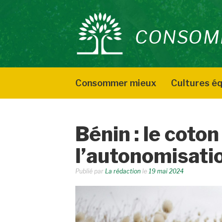
Aller
au
CONSOM
contenu
Consommer mieux
Cultures éq
Bénin : le coton
l’autonomisat
Publié par
La rédaction
le
19 mai 2024