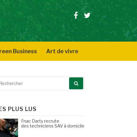
Facebook
Twitter
reen Business
Art de vivre
echerche
our
ES PLUS LUS
Fnac Darty recrute
des techniciens SAV à domicile