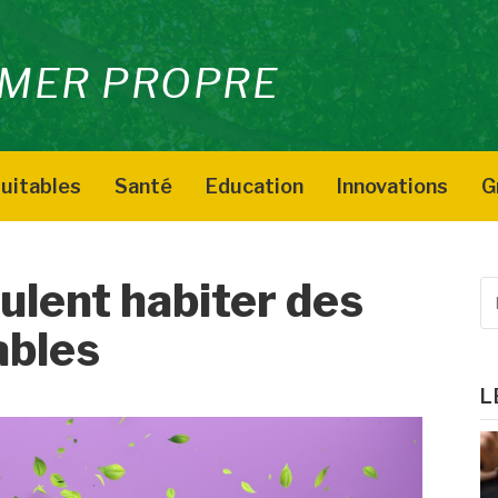
MER PROPRE
uitables
Santé
Education
Innovations
G
ulent habiter des
R
p
ables
:
L