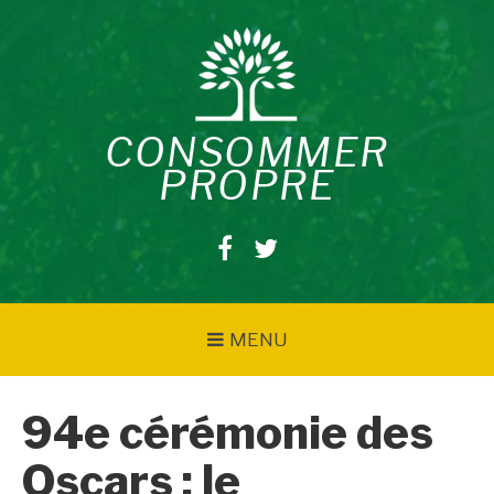
Aller
au
contenu
CONSOMMER
PROPRE
Facebook
Twitter
MENU
94e cérémonie des
Oscars : le