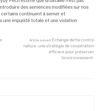
ydy Pech estime que la bataille n’est pas
à introduire des semences modifiées sur nos
, certains continuent à semer et
 une impunité totale et une violation
ne
Échange dette contre
Article suivant
nature : une stratégie de coopération
efficace pour préserver
l’environnement