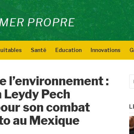
MER PROPRE
uitables
Santé
Education
Innovations
G
e l’environnement :
R
p
a Leydy Pech
:
our son combat
L
to au Mexique