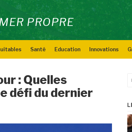
MER PROPRE
uitables
Santé
Education
Innovations
G
our : Quelles
R
p
le défi du dernier
:
L