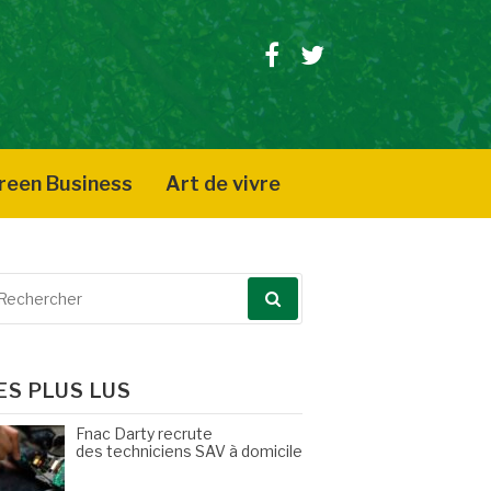
Facebook
Twitter
reen Business
Art de vivre
echerche
our
ES PLUS LUS
Fnac Darty recrute
des techniciens SAV à domicile