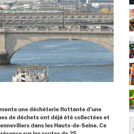
rimente une déchèterie flottante d’une
es de déchets ont déjà été collectées et
enneviliers dans les Hauts-de-Seine. Ce
résence sur les routes de 25