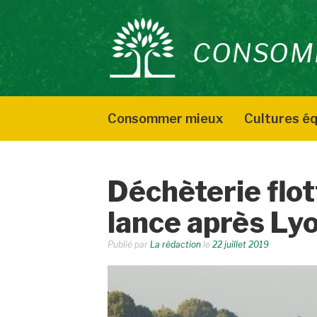
Aller
au
CONSOM
contenu
Consommer mieux
Cultures éq
Déchèterie flot
lance après Ly
Publié par
La rédaction
le
22 juillet 2019