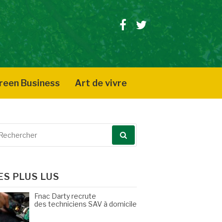
Facebook
Twitter
reen Business
Art de vivre
echerche
our
ES PLUS LUS
Fnac Darty recrute
des techniciens SAV à domicile