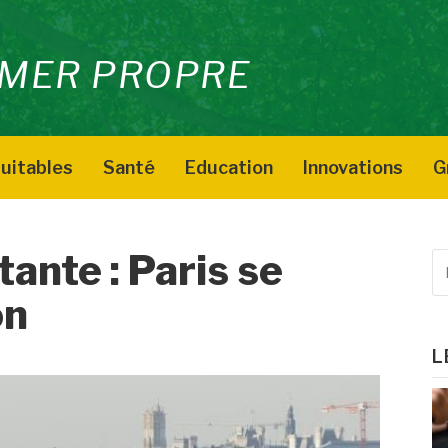
MER PROPRE
uitables
Santé
Education
Innovations
G
tante : Paris se
R
p
on
:
L