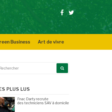
Facebook
Twitter
reen Business
Art de vivre
echerche
our
ES PLUS LUS
Fnac Darty recrute
des techniciens SAV à domicile