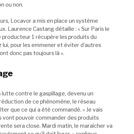
on ou non.
eurs, Locavor a mis en place un système
. Laurence Castang détaille : « Sur Paris le
e producteur 1 récupère les produits du
 lui, pour les emmener et éviter d’autres
sont donc pas toujours là ».
lage
 lutte contre le gaspillage, devenu un
a réduction de ce phénomène, le réseau
ter que ce qui a été commandé. « Je vais
ns vont pouvoir commander des produits
la vente sera close. Mardi matin, le maraîcher va
 seulement ce qu’il doit livrer. » explique