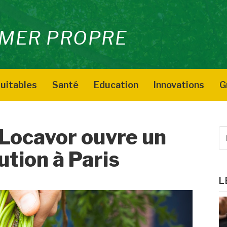
MER PROPRE
uitables
Santé
Education
Innovations
G
: Locavor ouvre un
R
p
ution à Paris
:
L