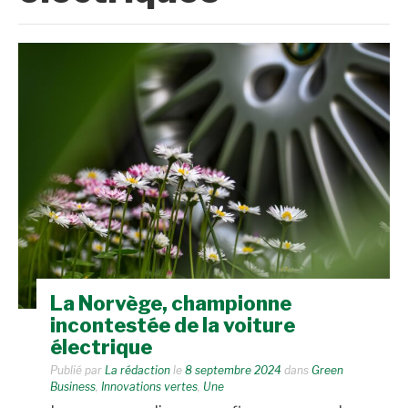
La Norvège, championne
incontestée de la voiture
électrique
Publié par
La rédaction
le
8 septembre 2024
dans
Green
Business
,
Innovations vertes
,
Une