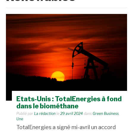
Etats-Unis : TotalEnergies à fond
dans le biométhane
Publié par
La rédaction
le
29 avril 2024
dans
Green Business
,
Une
TotalEnergies a signé mi-avril un accord