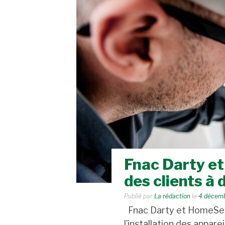
Fnac Darty e
des clients à 
Publié par
La rédaction
le
4 décem
Fnac Darty et HomeServe
l’installation des appar