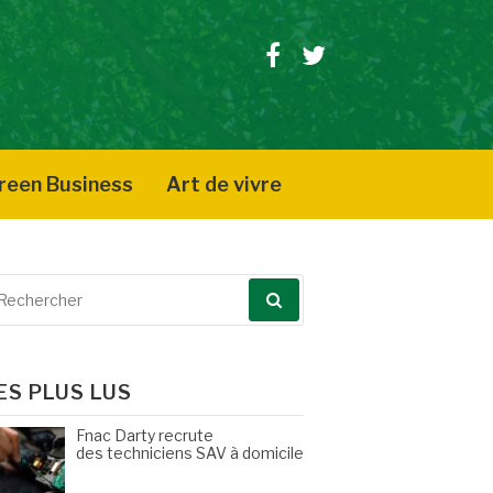
Facebook
Twitter
reen Business
Art de vivre
echerche
our
ES PLUS LUS
Fnac Darty recrute
des techniciens SAV à domicile