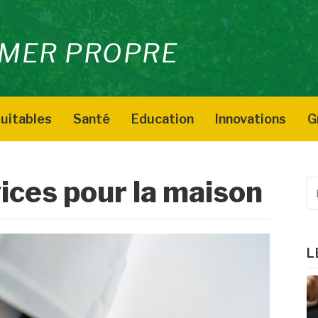
MER PROPRE
uitables
Santé
Education
Innovations
G
ices pour la maison
R
p
:
L