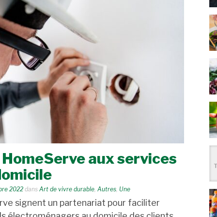
t HomeServe aux services
domicile
bre 2022
dans
Art de vivre durable
,
Autres
,
Une
 signent un partenariat pour faciliter
eils électroménagers au domicile des clients.