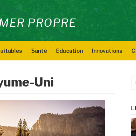
MER PROPRE
uitables
Santé
Education
Innovations
G
yume-Uni
R
p
:
L