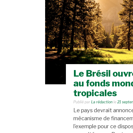
Le Brésil ouvr
au fonds mond
tropicales
Publié par
La rédaction
le
21 septe
Le pays devrait annonc
mécanisme de financeme
l’exemple pour ce disposi