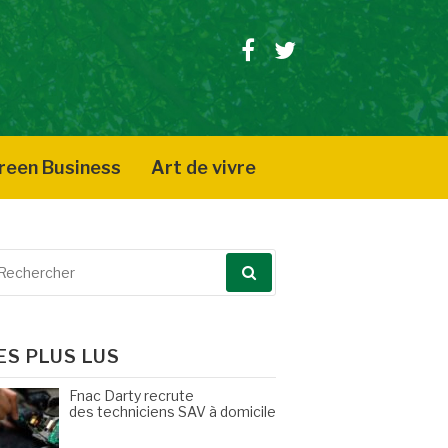
Facebook
Twitter
reen Business
Art de vivre
echerche
our
ES PLUS LUS
Fnac Darty recrute
des techniciens SAV à domicile