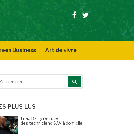
Facebook
Twitter
reen Business
Art de vivre
echerche
our
ES PLUS LUS
Fnac Darty recrute
des techniciens SAV à domicile