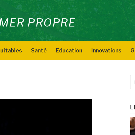
MER PROPRE
uitables
Santé
Education
Innovations
G
e
R
p
:
L