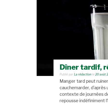
Dîner tardif, r
Publié par
La rédaction
le
20 août 
Manger tard peut ruine
cauchemarder, d’après 
contexte de journées de 
repousse indéfiniment l’