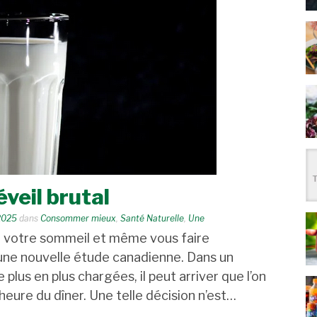
éveil brutal
2025
dans
Consommer mieux
,
Santé Naturelle
,
Une
r votre sommeil et même vous faire
une nouvelle étude canadienne. Dans un
plus en plus chargées, il peut arriver que l’on
heure du dîner. Une telle décision n’est…