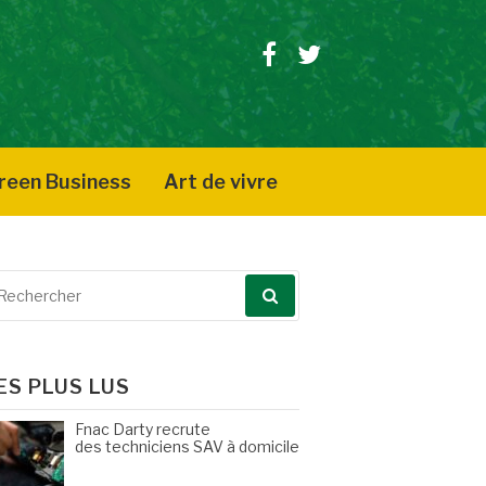
Facebook
Twitter
reen Business
Art de vivre
echerche
our
ES PLUS LUS
Fnac Darty recrute
des techniciens SAV à domicile