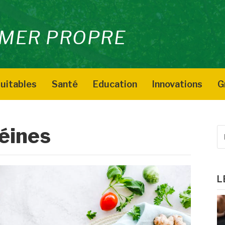
MER PROPRE
uitables
Santé
Education
Innovations
G
éines
R
p
:
L