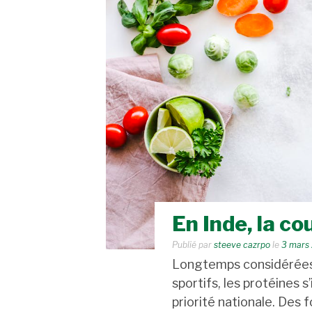
En Inde, la co
Publié par
steeve cazrpo
le
3 mars
Longtemps considérée
sportifs, les protéines
priorité nationale. Des