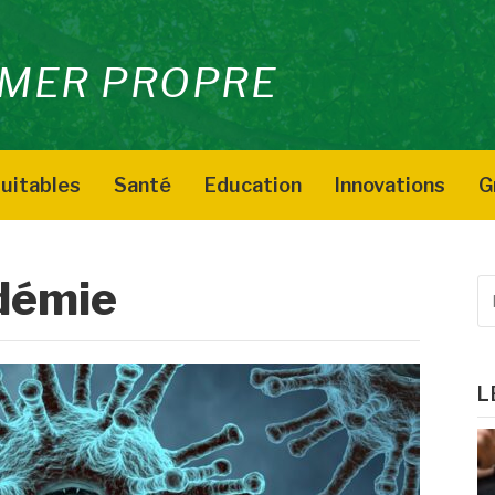
MER PROPRE
uitables
Santé
Education
Innovations
G
démie
R
p
:
L