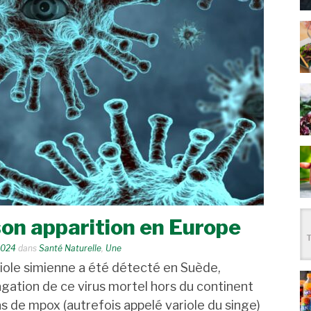
son apparition en Europe
2024
dans
Santé Naturelle
,
Une
riole simienne a été détecté en Suède,
agation de ce virus mortel hors du continent
cas de mpox (autrefois appelé variole du singe)