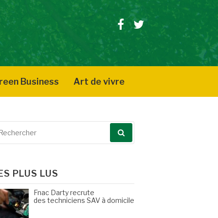
Facebook
Twitter
reen Business
Art de vivre
echerche
our
ES PLUS LUS
Fnac Darty recrute
des techniciens SAV à domicile