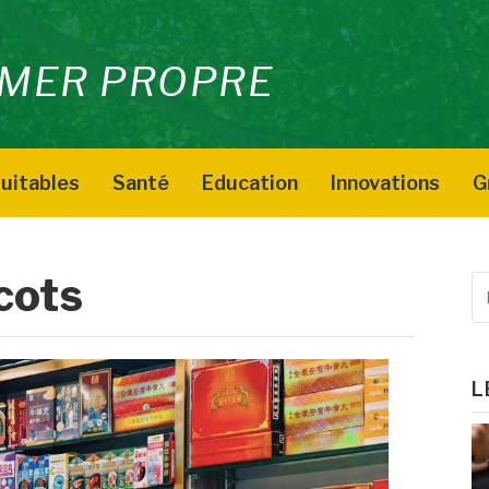
MER PROPRE
uitables
Santé
Education
Innovations
G
cots
R
p
:
L