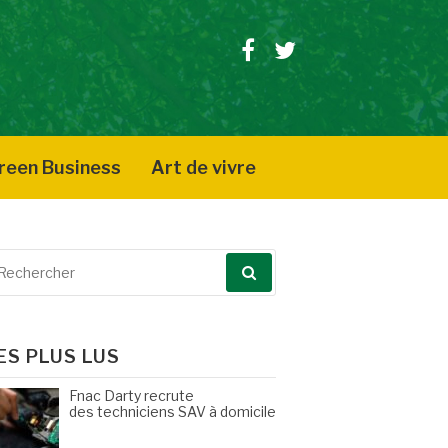
Facebook
Twitter
reen Business
Art de vivre
echerche
our
ES PLUS LUS
Fnac Darty recrute
des techniciens SAV à domicile