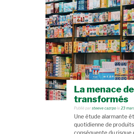
La menace des
transformés
Publié par
steeve cazrpo
le
23 mar
Une étude alarmante éta
quotidienne de produit
conséquente du risque d