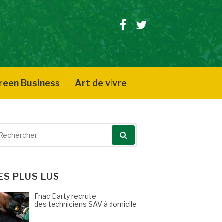
Facebook
Twitter
reen Business
Art de vivre
echerche
our
ES PLUS LUS
Fnac Darty recrute
des techniciens SAV à domicile