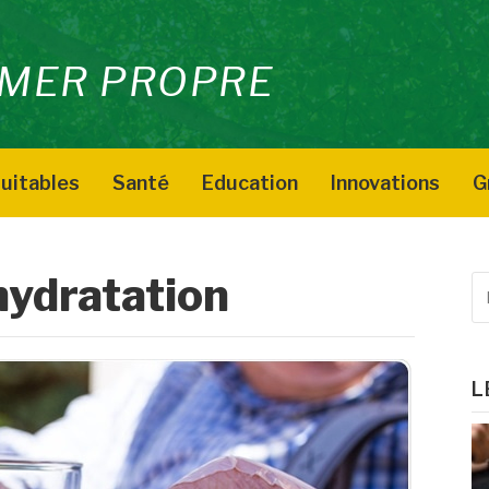
MER PROPRE
uitables
Santé
Education
Innovations
G
ydratation
R
p
:
L