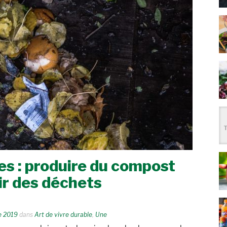
es : produire du compost
ir des déchets
e 2019
dans
Art de vivre durable
,
Une