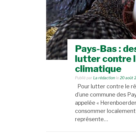
Pays-Bas : de
lutter contre
climatique
Publié par
La rédaction
le
20 août 
Pour lutter contre le r
d’une commune des Pays
appelée « Herenboerderij
consommer localement et
représente…