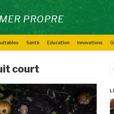
MER PROPRE
uitables
Santé
Education
Innovations
G
uit court
R
p
:
L