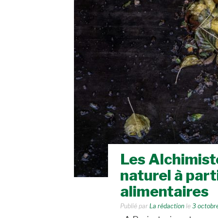
Les Alchimist
naturel à part
alimentaires
Publié par
La rédaction
le
3 octobr