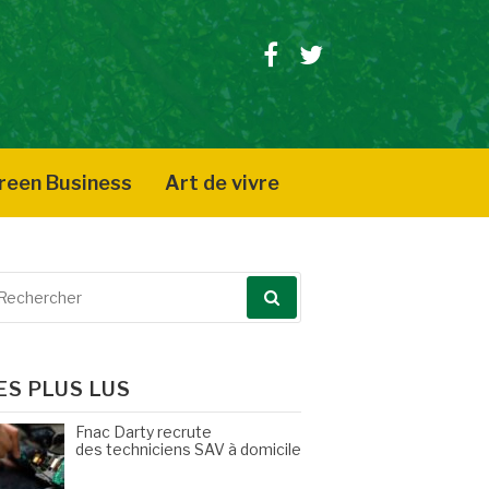
Facebook
Twitter
reen Business
Art de vivre
echerche
our
ES PLUS LUS
Fnac Darty recrute
des techniciens SAV à domicile