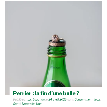
Perrier : la fin d’une bulle ?
Publié par
La rédaction
le
24 avril 2025
dans
Consommer mieux
,
Santé Naturelle
,
Une