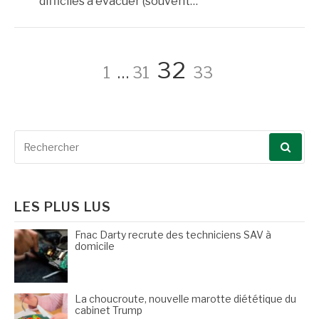
difficiles à évacuer (souvent…
Pagination
Page
Page
Page
Page
32
1
…
31
33
des
Recherche
publications
pour
:
LES PLUS LUS
Fnac Darty recrute des techniciens SAV à
domicile
La choucroute, nouvelle marotte diététique du
cabinet Trump