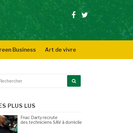
Facebook
Twitter
reen Business
Art de vivre
echerche
our
ES PLUS LUS
Fnac Darty recrute
des techniciens SAV à domicile