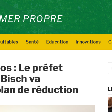
MER PROPRE
uitables
Santé
Education
Innovations
G
s : Le préfet
R
p
 Bisch va
:
lan de réduction
L