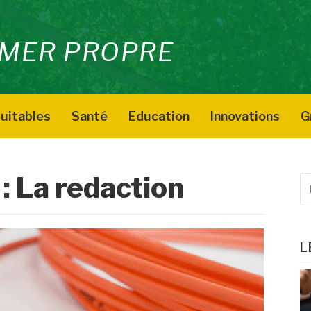
MER PROPRE
uitables
Santé
Education
Innovations
G
 :
La redaction
R
p
:
L