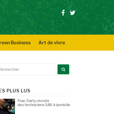
Facebook
Twitter
reen Business
Art de vivre
echerche
our
ES PLUS LUS
Fnac Darty recrute
des techniciens SAV à domicile