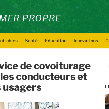
MER PROPRE
uitables
Santé
Education
Innovations
G
vice de covoiturage
R
p
les conducteurs et
:
s usagers
L