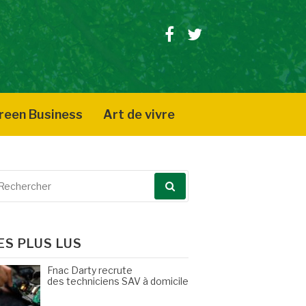
Facebook
Twitter
reen Business
Art de vivre
echerche
our
ES PLUS LUS
Fnac Darty recrute
des techniciens SAV à domicile