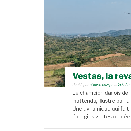
Vestas, la re
Publié par
steeve cazrpo
le
20 déc
Le champion danois de l’
inattendu, illustré par 
Une dynamique qui fait f
énergies vertes menée 