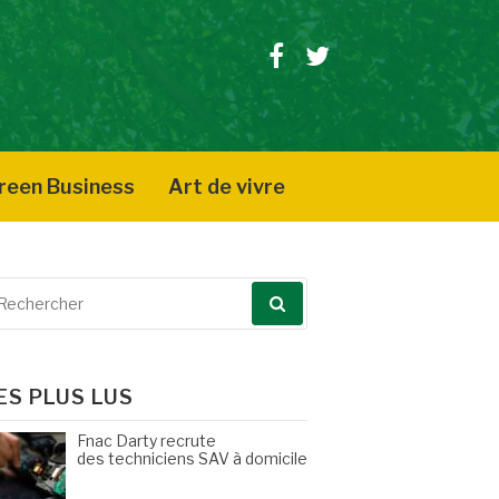
Facebook
Twitter
reen Business
Art de vivre
echerche
our
ES PLUS LUS
Fnac Darty recrute
des techniciens SAV à domicile