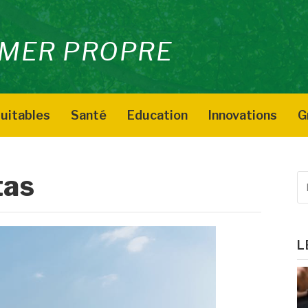
MER PROPRE
uitables
Santé
Education
Innovations
G
tas
R
p
:
L