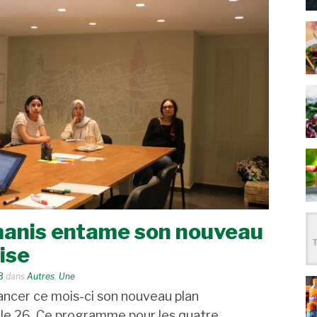
anis entame son nouveau
ise
3
dans
Autres
,
Une
ancer ce mois-ci son nouveau plan
ile 26. Ce programme pour les quatre