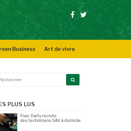
Facebook
Twitter
reen Business
Art de vivre
echerche
our
ES PLUS LUS
Fnac Darty recrute
des techniciens SAV à domicile