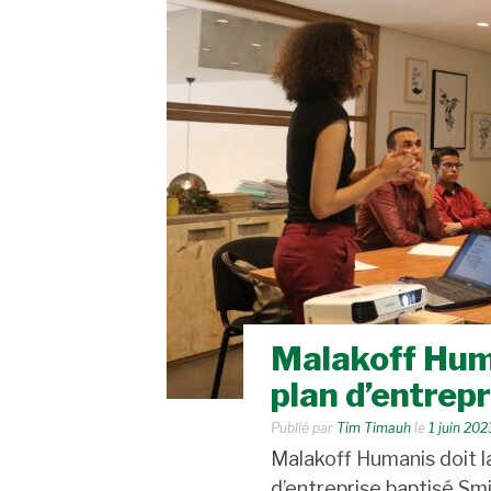
Malakoff Hum
plan d’entrepr
Publié par
Tim Timauh
le
1 juin 202
Malakoff Humanis doit l
d’entreprise baptisé Sm