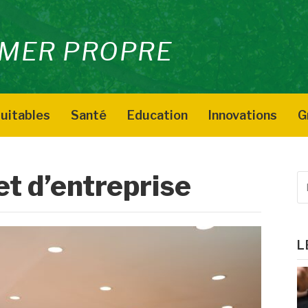
MER PROPRE
uitables
Santé
Education
Innovations
G
et d’entreprise
R
p
:
L