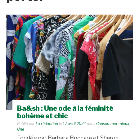
Ba&sh : Une ode à la féminité
bohème et chic
Publié par
La rédaction
le
17 avril 2024
dans
Consommer mieux
,
Une
Fondée par Barbara Boccara et Sharon