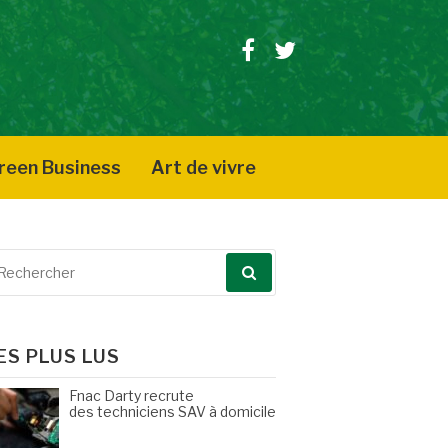
Facebook
Twitter
reen Business
Art de vivre
echerche
our
ES PLUS LUS
Fnac Darty recrute
des techniciens SAV à domicile