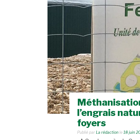
Méthanisation
l’engrais natu
foyers
Publié par
La rédaction
le
18 juin 2