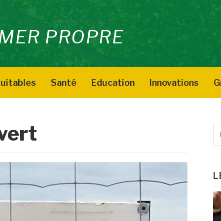
MER PROPRE
uitables
Santé
Education
Innovations
G
vert
R
p
:
L