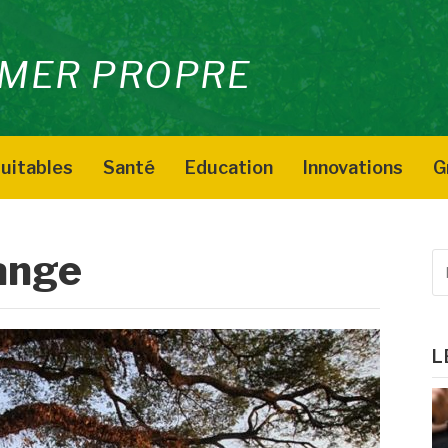
MER PROPRE
uitables
Santé
Education
Innovations
G
ange
R
p
:
L