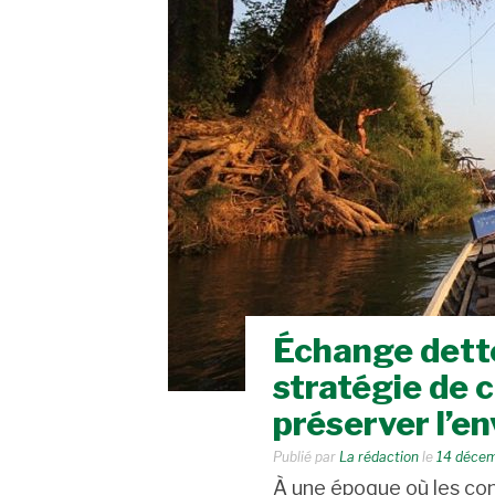
Échange dette
stratégie de 
préserver l’e
Publié par
La rédaction
le
14 déce
À une époque où les con