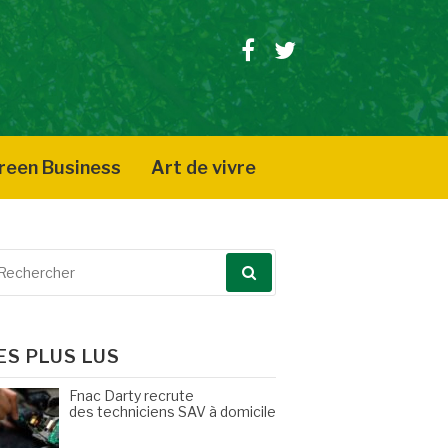
Facebook
Twitter
reen Business
Art de vivre
echerche
our
ES PLUS LUS
Fnac Darty recrute
des techniciens SAV à domicile