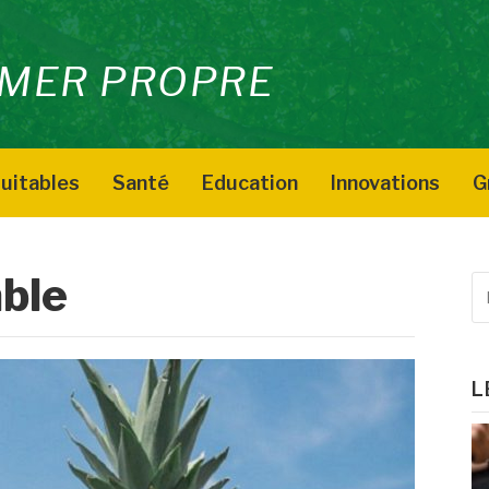
MER PROPRE
uitables
Santé
Education
Innovations
G
ble
R
p
:
L