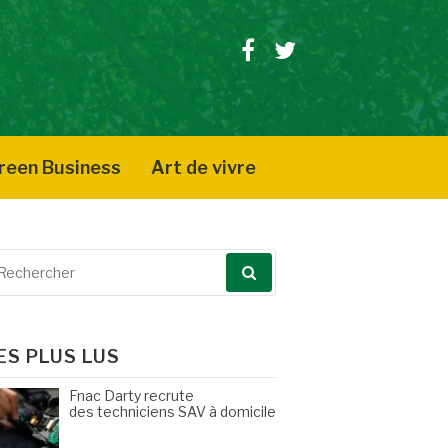
Facebook
Twitter
reen Business
Art de vivre
echerche
our
ES PLUS LUS
Fnac Darty recrute
des techniciens SAV à domicile