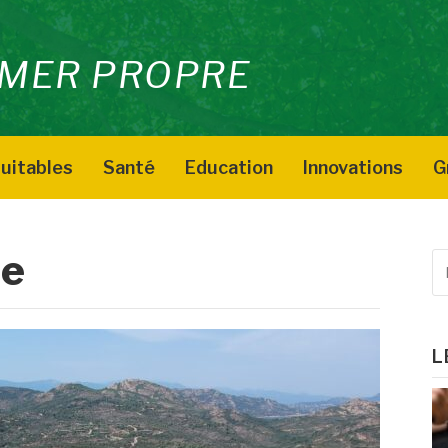
MER PROPRE
uitables
Santé
Education
Innovations
G
se
R
p
:
L