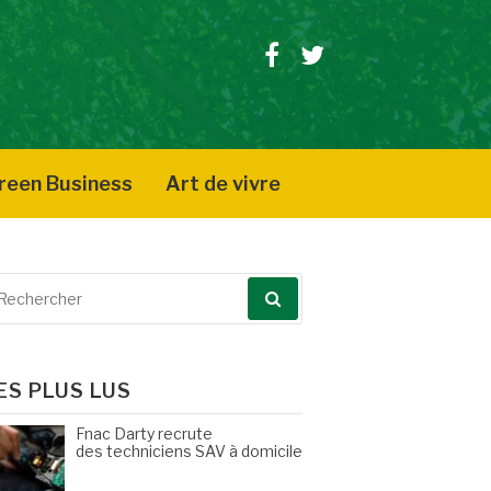
Facebook
Twitter
reen Business
Art de vivre
echerche
our
ES PLUS LUS
Fnac Darty recrute
des techniciens SAV à domicile