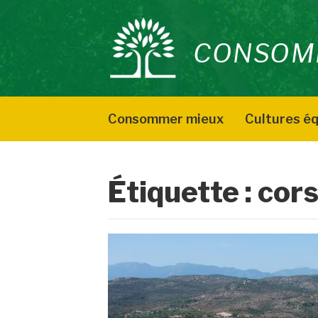
Aller
au
CONSOM
contenu
Consommer mieux
Cultures éq
Étiquette :
cor