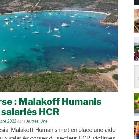
rse : Malakoff Humanis
 salariés HCR
bre 2022
dans
Autres
,
Une
sia, Malakoff Humanis met en place une aide
 aux salariés corses du secteur HCR, victimes