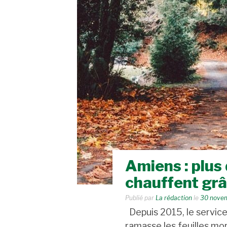
Amiens : plus
chauffent grâ
Publié par
La rédaction
le
30 nove
Depuis 2015, le servic
ramasse les feuilles mor