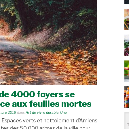
 de 4000 foyers se
ce aux feuilles mortes
mbre 2019
dans
Art de vivre durable
,
Une
e Espaces verts et nettoiement d’Amiens
tes des 50 000 arbres de la ville pour