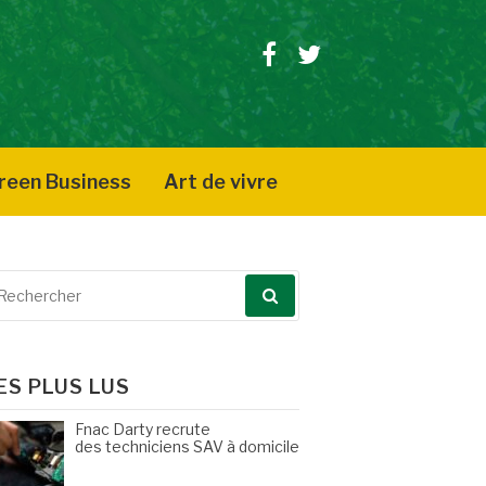
Facebook
Twitter
reen Business
Art de vivre
echerche
our
ES PLUS LUS
Fnac Darty recrute
des techniciens SAV à domicile