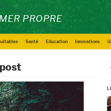
MER PROPRE
uitables
Santé
Education
Innovations
G
post
R
p
:
L