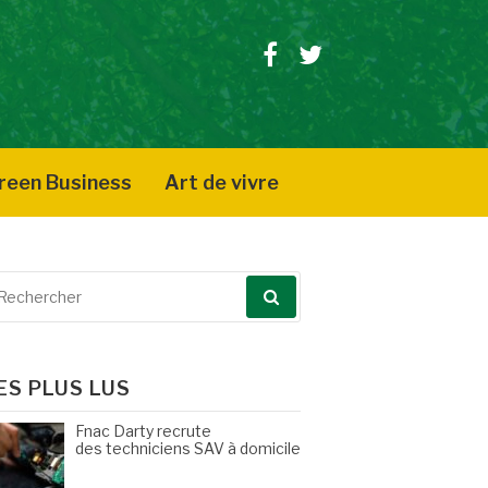
Facebook
Twitter
reen Business
Art de vivre
echerche
our
ES PLUS LUS
Fnac Darty recrute
des techniciens SAV à domicile