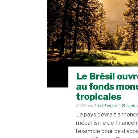
Le Brésil ouvr
au fonds mond
tropicales
Publié par
La rédaction
le
21 septe
Le pays devrait annonc
mécanisme de financeme
l’exemple pour ce disposi