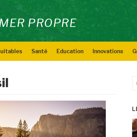
MER PROPRE
uitables
Santé
Education
Innovations
G
il
R
p
:
L