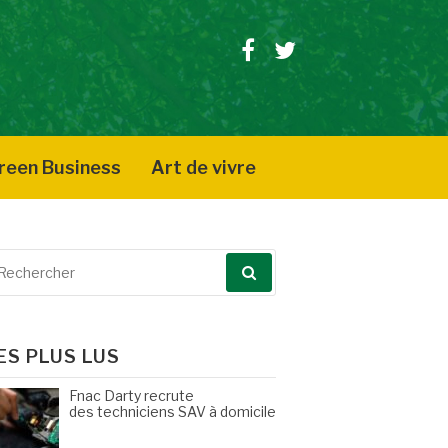
Facebook
Twitter
reen Business
Art de vivre
echerche
our
ES PLUS LUS
Fnac Darty recrute
des techniciens SAV à domicile