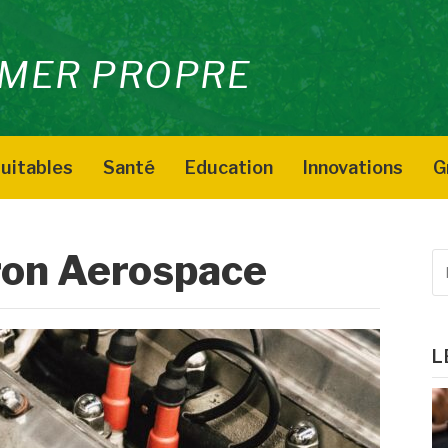
MER PROPRE
uitables
Santé
Education
Innovations
G
ron Aerospace
R
p
:
L