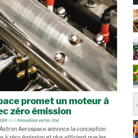
pace promet un moteur à
ec zéro émission
2024
dans
Innovations vertes
,
Une
e Astron Aerospace annonce la conception
 à zéro émission et plus efficient que les