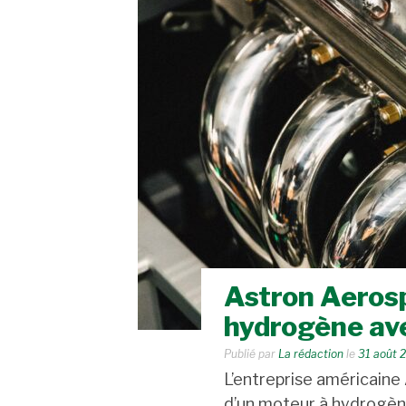
Astron Aeros
hydrogène av
Publié par
La rédaction
le
31 août 
L’entreprise américain
d’un moteur à hydrogène