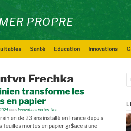
MER PROPRE
uitables
Santé
Education
Innovations
G
ntyn Frechka
R
p
inien transforme les
:
s en papier
L
t 2024
dans
Innovations vertes
,
Une
rainien de 23 ans installé en France depuis
s feuilles mortes en papier gr$ace à une