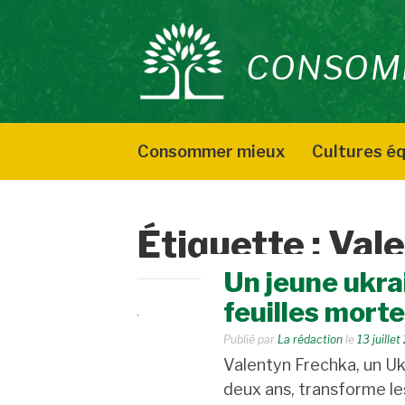
Aller
au
CONSOM
contenu
Consommer mieux
Cultures éq
Étiquette :
Vale
Un jeune ukra
feuilles morte
Publié par
La rédaction
le
13 juille
Valentyn Frechka, un Uk
deux ans, transforme le