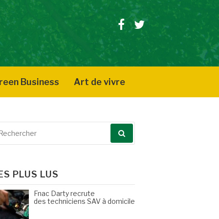
Facebook
Twitter
reen Business
Art de vivre
echerche
our
ES PLUS LUS
Fnac Darty recrute
des techniciens SAV à domicile